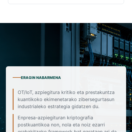
ERAGIN NABARMENA
OT/IoT, azpiegitura kritiko eta prestakuntza
kuantikoko ekimenetarako zibersegurtasun
industrialeko estrategia gidatzen du.
Enpresa-azpiegituran kriptografia
postkuantikoa non, nola eta noiz ezarri
erabakitzeko framework bat garatzen ari da.