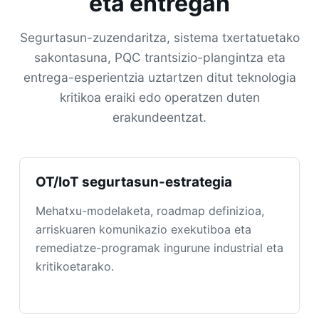
eta entregan
Segurtasun-zuzendaritza, sistema txertatuetako
sakontasuna, PQC trantsizio-plangintza eta
entrega-esperientzia uztartzen ditut teknologia
kritikoa eraiki edo operatzen duten
erakundeentzat.
OT/IoT segurtasun-estrategia
Mehatxu-modelaketa, roadmap definizioa,
arriskuaren komunikazio exekutiboa eta
remediatze-programak ingurune industrial eta
kritikoetarako.