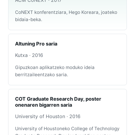
ACM CoNEXT · 2017
CoNEXT konferentziara, Hego Koreara, joateko
bidaia-beka.
Altuning Pro saria
Kutxa · 2016
Gipuzkoan aplikatzeko moduko ideia
berritzaileentzako saria.
COT Graduate Research Day, poster
onenaren bigarren saria
University of Houston · 2016
University of Houstoneko College of Technology