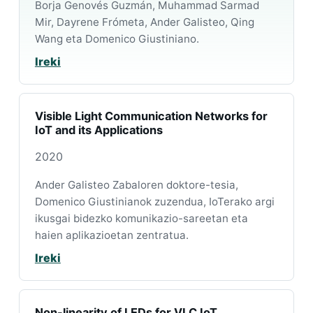
Borja Genovés Guzmán, Muhammad Sarmad
Mir, Dayrene Frómeta, Ander Galisteo, Qing
Wang eta Domenico Giustiniano.
Ireki
Visible Light Communication Networks for
IoT and its Applications
2020
Ander Galisteo Zabaloren doktore-tesia,
Domenico Giustinianok zuzendua, IoTerako argi
ikusgai bidezko komunikazio-sareetan eta
haien aplikazioetan zentratua.
Ireki
Non-linearity of LEDs for VLC IoT