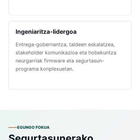
Ingeniaritza-lidergoa
Entrega-gobernantza, taldeen eskalatzea,
stakeholder komunikazioa eta hobekuntza
neurgarriak firmware eta segurtasun-
programa konplexuetan.
EGUNGO FOKUA
Segurtasunerako