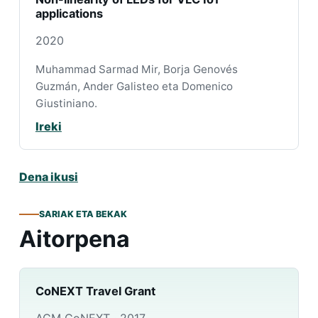
applications
2020
Muhammad Sarmad Mir, Borja Genovés
Guzmán, Ander Galisteo eta Domenico
Giustiniano.
Ireki
Dena ikusi
SARIAK ETA BEKAK
Aitorpena
CoNEXT Travel Grant