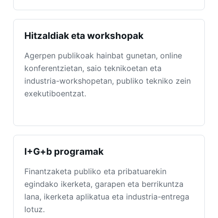
Hitzaldiak eta workshopak
Agerpen publikoak hainbat gunetan, online
konferentzietan, saio teknikoetan eta
industria-workshopetan, publiko tekniko zein
exekutiboentzat.
I+G+b programak
Finantzaketa publiko eta pribatuarekin
egindako ikerketa, garapen eta berrikuntza
lana, ikerketa aplikatua eta industria-entrega
lotuz.