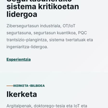
sistema kritikoetan
lidergoa
Zibersegurtasun industriala, OT/IoT
segurtasuna, segurtasun kuantikoa, PQC
trantsizio-plangintza, sistema txertatuak eta
ingeniaritza-lidergoa.
Esperientzia
IKERKETA-IBILBIDEA
Ikerketa
Argitalpenak, doktorego-tesia eta IoT eta