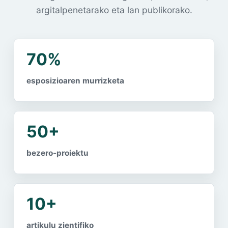
argitalpenetarako eta lan publikorako.
70%
esposizioaren murrizketa
50+
bezero-proiektu
10+
artikulu zientifiko