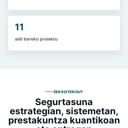
11
aldi bereko proiektu
ZER EGITEN DUT
Segurtasuna
estrategian, sistemetan,
prestakuntza kuantikoan