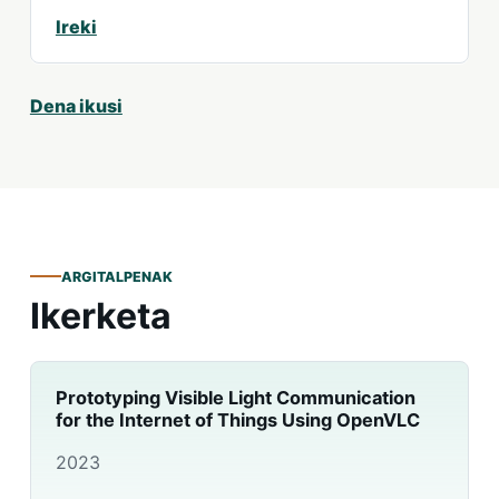
Ireki
Dena ikusi
ARGITALPENAK
Ikerketa
Prototyping Visible Light Communication
for the Internet of Things Using OpenVLC
2023