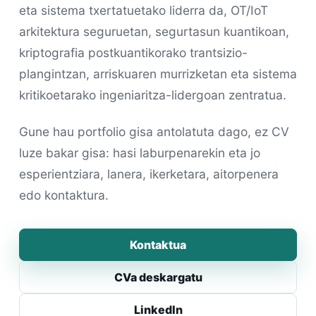
eta sistema txertatuetako liderra da, OT/IoT
arkitektura seguruetan, segurtasun kuantikoan,
kriptografia postkuantikorako trantsizio-
plangintzan, arriskuaren murrizketan eta sistema
kritikoetarako ingeniaritza-lidergoan zentratua.
Gune hau portfolio gisa antolatuta dago, ez CV
luze bakar gisa: hasi laburpenarekin eta jo
esperientziara, lanera, ikerketara, aitorpenera
edo kontaktura.
Kontaktua
CVa deskargatu
LinkedIn