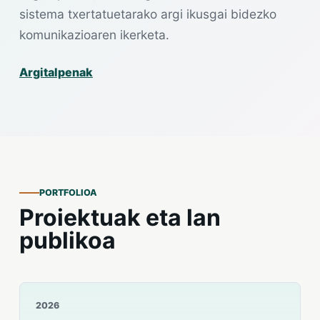
sistema txertatuetarako argi ikusgai bidezko
komunikazioaren ikerketa.
Argitalpenak
PORTFOLIOA
Proiektuak eta lan
publikoa
2026