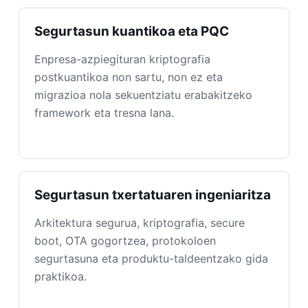
Segurtasun kuantikoa eta PQC
Enpresa-azpiegituran kriptografia
postkuantikoa non sartu, non ez eta
migrazioa nola sekuentziatu erabakitzeko
framework eta tresna lana.
Segurtasun txertatuaren ingeniaritza
Arkitektura segurua, kriptografia, secure
boot, OTA gogortzea, protokoloen
segurtasuna eta produktu-taldeentzako gida
praktikoa.