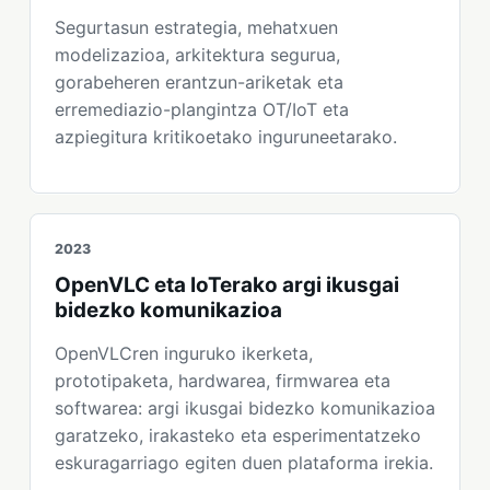
Segurtasun estrategia, mehatxuen
modelizazioa, arkitektura segurua,
gorabeheren erantzun-ariketak eta
erremediazio-plangintza OT/IoT eta
azpiegitura kritikoetako inguruneetarako.
2023
OpenVLC eta IoTerako argi ikusgai
bidezko komunikazioa
OpenVLCren inguruko ikerketa,
prototipaketa, hardwarea, firmwarea eta
softwarea: argi ikusgai bidezko komunikazioa
garatzeko, irakasteko eta esperimentatzeko
eskuragarriago egiten duen plataforma irekia.