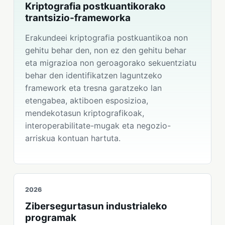
Kriptografia postkuantikorako
trantsizio-frameworka
Erakundeei kriptografia postkuantikoa non
gehitu behar den, non ez den gehitu behar
eta migrazioa non geroagorako sekuentziatu
behar den identifikatzen laguntzeko
framework eta tresna garatzeko lan
etengabea, aktiboen esposizioa,
mendekotasun kriptografikoak,
interoperabilitate-mugak eta negozio-
arriskua kontuan hartuta.
2026
Zibersegurtasun industrialeko
programak