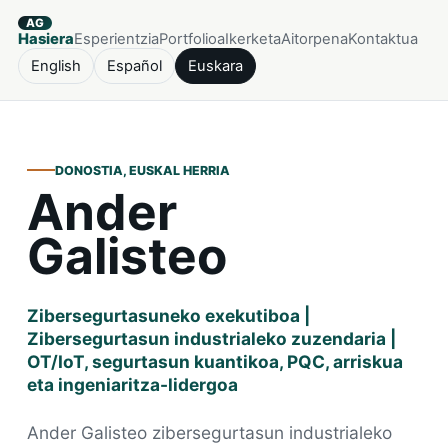
AG
Hasiera
Esperientzia
Portfolioa
Ikerketa
Aitorpena
Kontaktua
English
Español
Euskara
DONOSTIA, EUSKAL HERRIA
Ander
Galisteo
Zibersegurtasuneko exekutiboa |
Zibersegurtasun industrialeko zuzendaria |
OT/IoT, segurtasun kuantikoa, PQC, arriskua
eta ingeniaritza-lidergoa
Ander Galisteo zibersegurtasun industrialeko