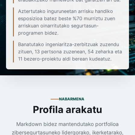
Aztertutako inguruneetan arrisku handiko
esposizioa batez beste %70 murriztu zuen
arriskuan oinarritutako segurtasun-
programen bidez.
Banatutako ingeniaritza-zerbitzuak zuzendu
zituen, 13 pertsona zuzenean, 54 zeharka eta
11 bezero-proiektu aldi berean kudeatuz.
NABARMENA
Profila arakatu
Markdown bidez mantendutako portfolioa
zibersegurtasuneko lidergorako, ikerketarako,