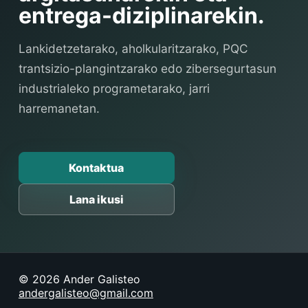
entrega-diziplinarekin.
Lankidetzetarako, aholkularitzarako, PQC
trantsizio-plangintzarako edo zibersegurtasun
industrialeko programetarako, jarri
harremanetan.
Kontaktua
Lana ikusi
© 2026 Ander Galisteo
andergalisteo@gmail.com